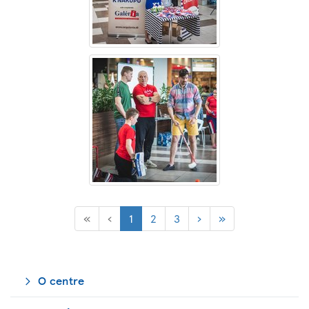
(current)
«
‹
1
2
3
›
»
O centre