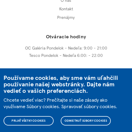
O nás
Kontakt
Prenájmy
Otváracie hodiny
OC Galéria Pondelok - Nedeľa: 9:00 - 21:00
Tesco Pondelok - Nedeľa 6:00: - 22:00
Ďalšie centrá
Používame cookies, aby sme vám uľahčili
používanie našej webstránky. Dajte nám
OC Galéria Trnava
vedieť o vašich preferenciách.
OC Galéria Dunajská Streda
Chcete vedieť viac? Prečítajte si naše zásady ako
využívame Súbory cookies.
Spravovať súbory cookies
.
© 2004 - 2026 OC Galéria
PRIJAŤ VŠETKY COOKIES
ODMIETNUŤ SÚBORY COOKIES