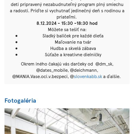
deti pripravený nezabudnuteľný program plný smiechu
a radosti. Príďte si vychutnať jedinečný deň s rodinou a
priateľmi.
8.12.2024 -
15:30 -18:30 hod
Môžete sa tešiť na:
Sladký balíček pre každé dieťa
Maľovanie na tvár
Hudba a skvelá zábava
Súťaže a kreatívne dielničky
Okrem iného čakajú vás darčeky od @dm_sk,
@dates_mobile, @deichmann,
@MANIA.Vase.oci.v.bezpeci, @
slovenkabb.sk
a ďalšie.
Fotogaléria