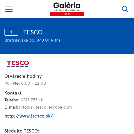
NITRA
TESCO
1
Bratislavská 5b, 949 01 Nitra
Otváracie hodiny
Po - Ne:
6:00 - 22:00
Kontakt
Telefón:
0377 755 111
E-mail:
info@sk.tesco-europe.com
http://www.itesco.sk/
Sledujte TESCO: