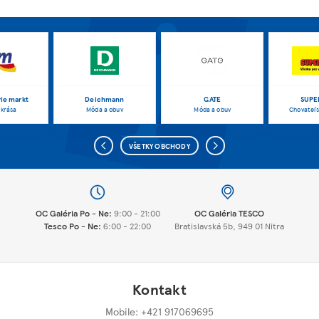
ie markt
Deichmann
GATE
SUPE
 krása
Móda a obuv
Móda a obuv
Chovateľs
VŠETKY OBCHODY
OC Galéria Po - Ne:
9:00 - 21:00
OC Galéria TESCO
Tesco Po - Ne:
6:00 - 22:00
Bratislavská 5b, 949 01 Nitra
Kontakt
Mobile: +421 917069695