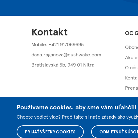
Kontakt
OC G
Mobile: +421 917069695
Obcho
dana.raganova@cushwake.com
Akcie
Bratislavská 5b,
949 01 Nitra
O nás
Konta
Prená
Používame cookies, aby sme vám uľahčili 
Chcete vedieť viac? Prečítajte si naše zásady ako vyu
PRIJAŤ VŠETKY COOKIES
ODMIETNUŤ SÚBO
© 2004 - 2026 OC Galéria