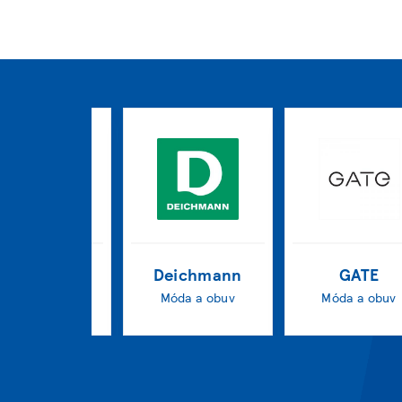
m drogerie
Deichmann
GATE
markt
Móda a obuv
Móda a obuv
Zdravie krása