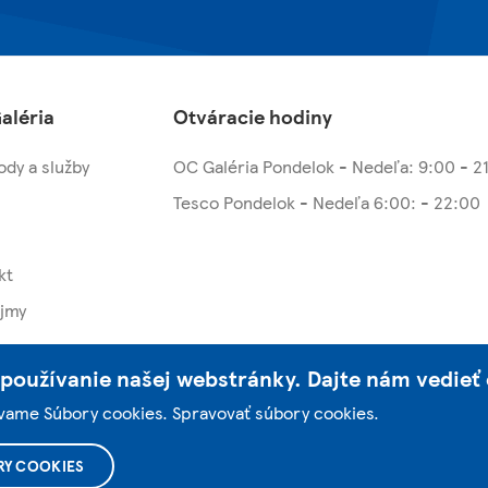
aléria
Otváracie hodiny
dy a služby
OC Galéria Pondelok - Nedeľa: 9:00 - 2
Tesco Pondelok - Nedeľa 6:00: - 22:00
kt
jmy
používanie našej webstránky. Dajte nám vedieť 
žívame Súbory cookies.
Spravovať súbory cookies
.
RY COOKIES