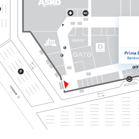
Prima 
Banko
A
HLAVNÝ
VCHOD
CENTRUM