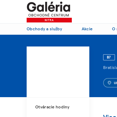
NITRA
Obchody a služby
Akcie
O 
B7
Bratisl
U
Otváracie hodiny
Viac