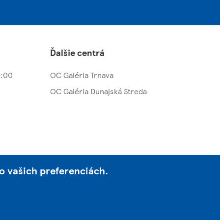
Ďalšie centrá
1:00
OC Galéria Trnava
OC Galéria Dunajská Streda
o vašich preferenciách.