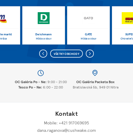
ie markt
Deichmann
GATE
SUPE
 krása
Móda a obuv
Móda a obuv
Chovateľs
VŠETKY OBCHODY
OC Galéria Po - Ne:
9:00 - 21:00
OC Galéria Packeta Box
Tesco Po - Ne:
6:00 - 22:00
Bratislavská 5b, 949 01 Nitra
Kontakt
Mobile: +421 917069695
dana.raganova@cushwake.com